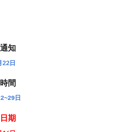
受通知
月22日
費時間
22~29日
開日期